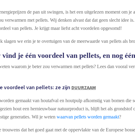
nergieprijzen de pan uit swingen, is het een uitgelezen moment om je af
ou verwarmen met pellets. Wij denken alvast dat dat geen slecht idee is.
rdeel van pellets. Je krijgt maar liefst acht voordelen opgesomd!
k slagen we erin je te overtuigen van de meerwaarde van pellets als b
 vind je één voordeel van pellets, en nog één
e weten waarom je beter zou verwarmen met pellets? Lees 
e voordeel van pellets: ze zijn
DUURZAAM
 worden gemaakt van houtafval en houtpulp afkomstig van bomen die so
ezien hout een hernieuwbaar natuurproduct is, blijft het als grondstof
tige generaties. Wil je weten
waarvan pellets worden gemaakt
?
je trouwens dat het goed gaat met de oppervlakte van de Europese boss