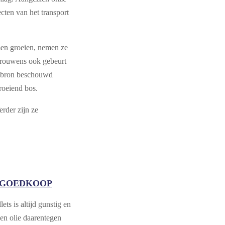
cten van het transport
men groeien, nemen ze
 trouwens ook gebeurt
iebron beschouwd
oeiend bos.
rder zijn ze
GOEDKOOP
ets is altijd gunstig en
en olie daarentegen