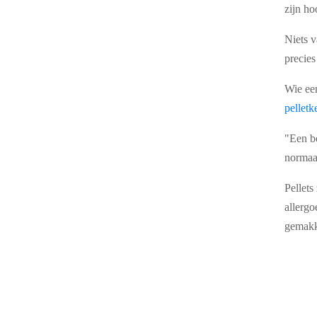
zijn h
Niets v
precies
Wie e
pelletk
"Een be
normaa
Pellets
allergo
gemakke