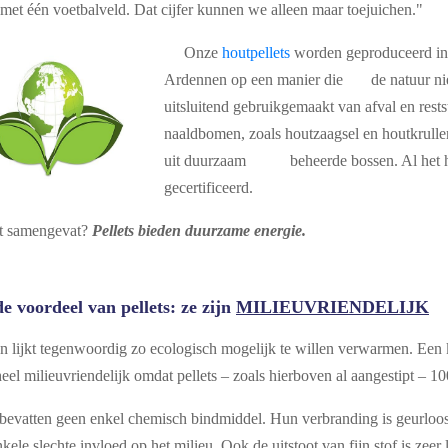
 met één voetbalveld. Dat cijfer kunnen we alleen maar toejuichen."
Onze
houtpellets
worden geproduceerd in
Ardennen op een manier die de natuur niet
uitsluitend gebruikgemaakt van afval en re
naaldbomen, zoals houtzaagsel en houtkrullen
uit duurzaam beheerde bossen. Al het h
gecertificeerd.
t samengevat?
Pellets bieden duurzame energie.
e voordeel van pellets: ze zijn
MILIEUVRIENDELIJK
n lijkt tegenwoordig zo ecologisch mogelijk te willen verwarmen. Een k
heel milieuvriendelijk omdat pellets – zoals hierboven al aangestipt – 
 bevatten geen enkel chemisch bindmiddel. Hun verbranding is geurloos, 
kele slechte invloed op het milieu. Ook de uitstoot van fijn stof is zee