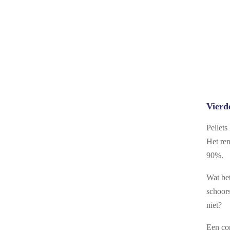
Vierd
Pellets
Het ren
90%.
Wat bet
schoor
niet?
Een con