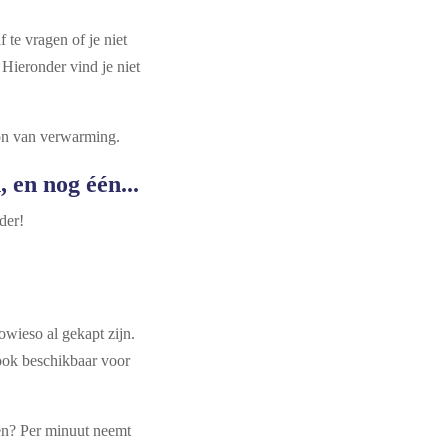
 te vragen of je niet
 Hieronder vind je niet
ron van verwarming.
, en nog één...
dan vooral verder!
wieso al gekapt zijn.
 ook beschikbaar voor
en? Per minuut neemt