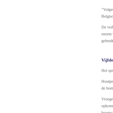
"Volg
Belgisc
De verb
enorm v
gebruik
Vijfd
Het spr
Houtpe
de bome
Vroeger
opkomst
hoogwa