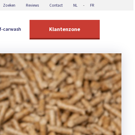
Zoeken
Reviews
Contact
NL
-
FR
Klantenzone
lf-carwash