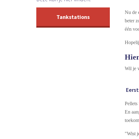
Nu de e
Tankstations
beter z
één voo
Hopelij
Hier
Wil j
Eerst
Pellets
En aang
toekoms
"Wist 