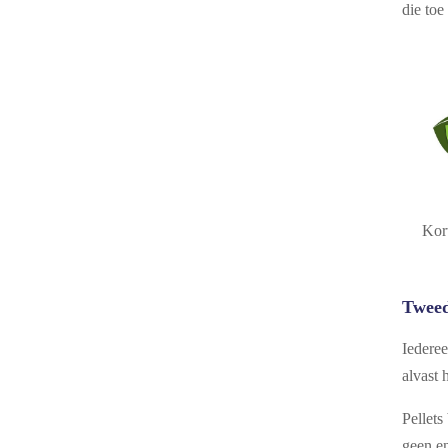
die toe
Kor
Tweed
Iederee
alvast 
Pellets
geen en