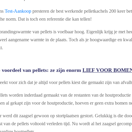
ens
Test-Aankoop
presteren de best werkende pelletkachels 200 keer bet
he norm. Dat is toch een referentie die kan tellen!
randingswarmte van pellets is voelbaar hoog. Eigenlijk krijg je met hee
eel aangename warmte in de plaats. Toch als je hoogwaardige en kwalit
t.
e voordeel van pellets: ze zijn enorm
LIEF VOOR BOME
eekt voor zich dat je altijd voor pellets kiest die gemaakt zijn van afval
llets worden inderdaad gemaakt van de restanten van de houtproductie
n al gekapt zijn voor de houtproductie, hoeven er geen extra bomen n
 werd dit zaagsel gewoon op stortplaatsen gestort. Gelukkig is die do
 van de pellets voltooid verleden tijd. Nu wordt al het zaagsel gecomp
ardige houtpellets.