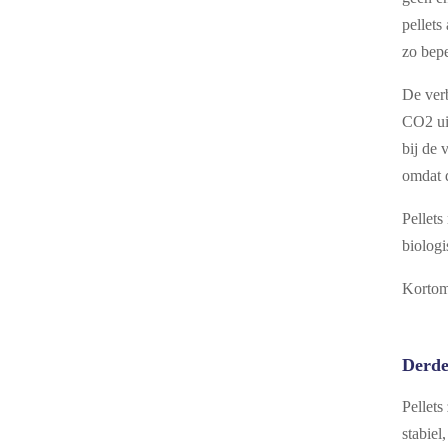
pellets
zo bepe
De ver
CO2 uit
bij de
omdat 
Pellets
biologi
Kortom,
Derde
Pellets
stabiel