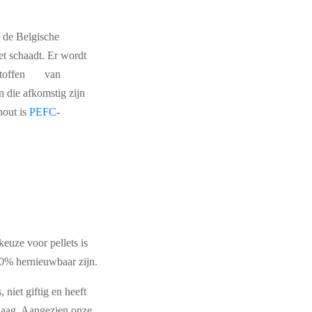
 de Belgische
 schaadt. Er wordt
ststoffen van
 die afkomstig zijn
out is
PEFC
-
euze voor pellets is
100% hernieuwbaar zijn.
niet giftig en heeft
r laag. Aangezien onze