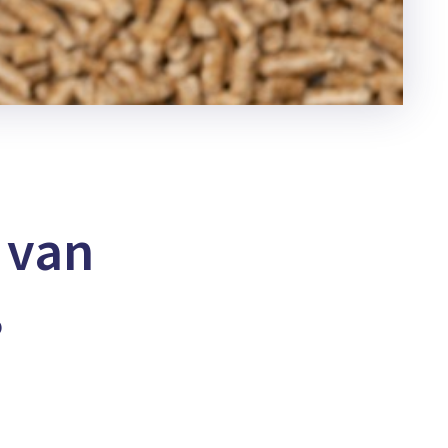
 van
8