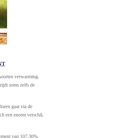
NT
 soorten verwarming.
ijdt soms zelfs de
loren gaat via de
ch een enorm verschil,
ndement van 107,30%.