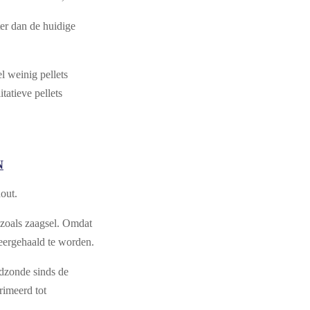
er dan de huidige
l weinig pellets
atieve pellets
N
hout.
 zoals zaagsel. Omdat
eergehaald te worden.
odzonde sinds de
rimeerd tot