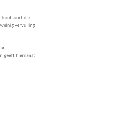
n houtsoort die
weinig vervuiling
aar.
 geeft hiernaast