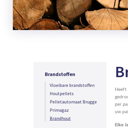
B
Brandstoffen
Vloeibare brandstoffen
Heeft 
Houtpellets
gedro
Pelletautomaat Brugge
per pa
Primagaz
uw pal
Brandhout
Elke l